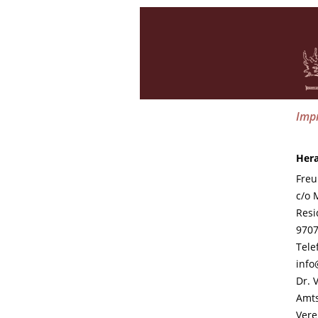
Imp
Her
Freu
c/o
Resi
970
Tele
info
Dr. 
Amts
Vere