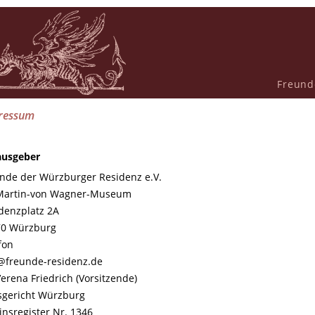
Freund
ressum
ausgeber
nde der Würzburger Residenz e.V.
 Martin-von Wagner-Museum
denzplatz 2A
70 Würzburg
fon
@freunde-residenz.de
Verena Friedrich (Vorsitzende)
gericht Würzburg
insregister Nr. 1346