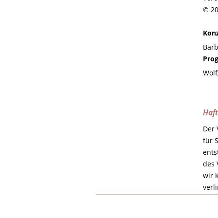
© 20
Konz
Barb
Pro
Wolf
Haf
Der 
für 
ents
des 
wir 
verl